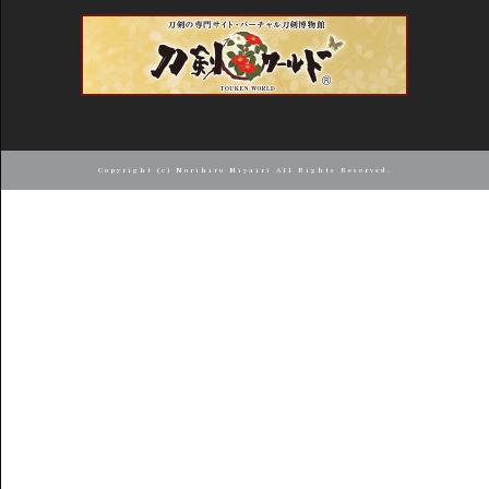
Copyright (c) Norihiro Miyairi All Rights Reserved.