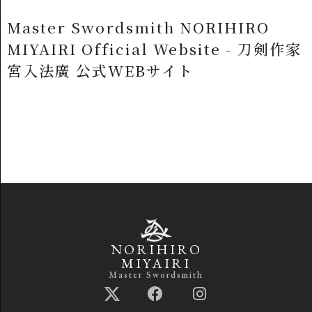
Master Swordsmith NORIHIRO
MIYAIRI Official Website - 刀剣作家
宮入法廣 公式WEBサイト
NORIHIRO
MIYAIRI
Master Swordsmith