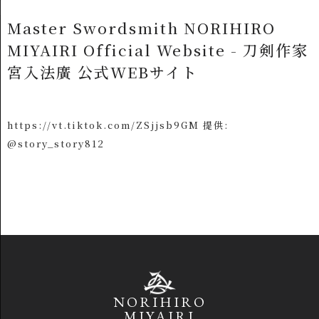
Master Swordsmith NORIHIRO
MIYAIRI Official Website - 刀剣作家
宮入法廣 公式WEBサイト
https://vt.tiktok.com/ZSjjsb9GM 提供:
@story_story812
NORIHIRO
MIYAIRI