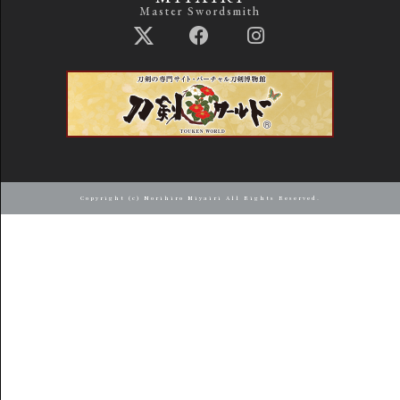
Master Swordsmith
Copyright (c) Norihiro Miyairi All Rights Reserved.